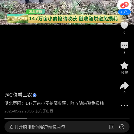
关注
6
8
收藏
9
@
C位看三农
湖北枣阳：147万亩小麦抢晴收获，随收随烘避免损耗
2026-05-22 20:05
发布于
山西
打开
腾讯新闻客户端说两句