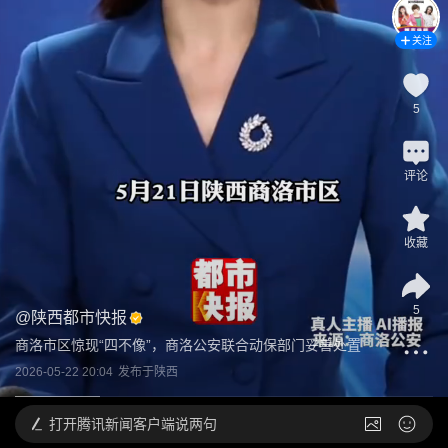
关注
5
评论
收藏
5
@
陕西都市快报
商洛市区惊现“四不像”，商洛公安联合动保部门妥善处置
2026-05-22 20:04
发布于
陕西
打开
腾讯新闻客户端说两句