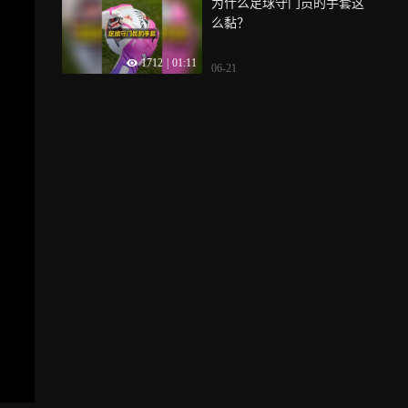
为什么足球守门员的手套这
么黏？
1712
|
01:11
06-21