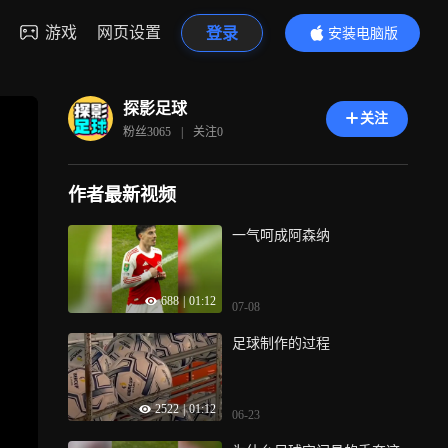
游戏
网页设置
登录
安装电脑版
内容更精彩
探影足球
关注
粉丝
3065
|
关注
0
作者最新视频
一气呵成阿森纳
688
|
01:12
07-08
足球制作的过程
2522
|
01:12
06-23