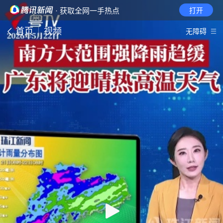
· 获取全网一手热点
打开
首页
视频
无障碍