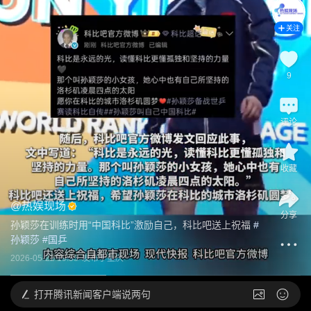
关注
9
评论
收藏
@
热娱现场
分享
孙颖莎在训练时用“中国科比”激励自己，科比吧送上祝福
 #
孙颖莎
 #
国乒
2026-05-22 19:55
发布于
重庆
打开
腾讯新闻客户端说两句