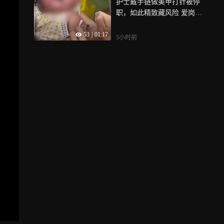
护士戴手链做美甲打针被停
受的伤害是实实在在的”
职，如此精致藏风险 爱岗敬
业真美丽
53
|
01:17
5小时前