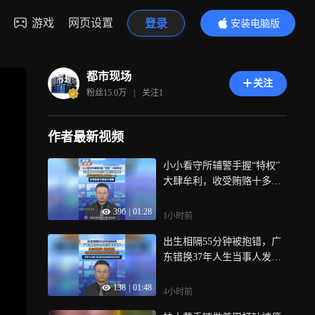
游戏
网页设置
登录
安装电脑版
内容更精彩
都市现场
关注
粉丝
15.0万
|
关注
1
作者最新视频
小小看守所辅警手握“特权”
大肆牟利，收受贿赂十多万
元 香烟三十多条，真正的漏
396
|
01:28
洞从来不止一人，松弛监管
1小时前
才是最大病根
出生相隔55分钟被抱错，广
东错换37年人生当事人发
声，从小被猜忌 家庭破碎，
138
|
01:48
寻亲成功亲生父亲已经离
4小时前
世，“苦难不分高低 我们承