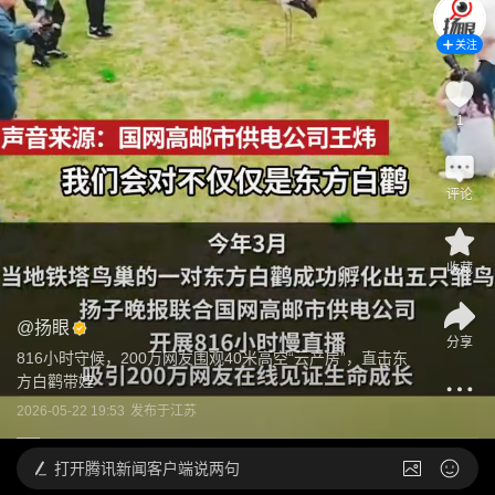
关注
1
评论
收藏
@
扬眼
分享
816小时守候，200万网友围观40米高空“云产房”，直击东
方白鹳带娃
2026-05-22 19:53
发布于
江苏
打开
腾讯新闻客户端说两句