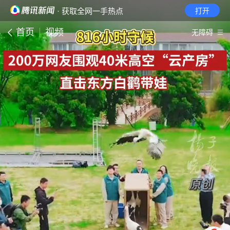
· 获取全网一手热点
打开
首页
视频
无障碍