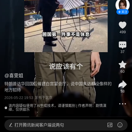
关注
499
37
60
@
喜雯姐
特朗普访华回国后催建白宫宴会厅，说中国来访都没像样的
地方招待
53
2026-05-22 19:53
发布于
北京
该内容疑似使用了AI生成技术，请谨慎甄别 | 作者声明：剧情演
绎，仅供娱乐
打开
腾讯新闻客户端说两句