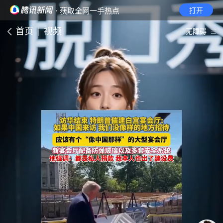
· 获取全网一手热点
打开
首页
视频
无障碍