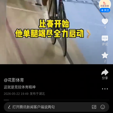
关注
4
评论
2
分享
@
花影体育
这就是竞技体育精神
2026-05-22 19:49
发布于
湖北
打开
腾讯新闻客户端说两句