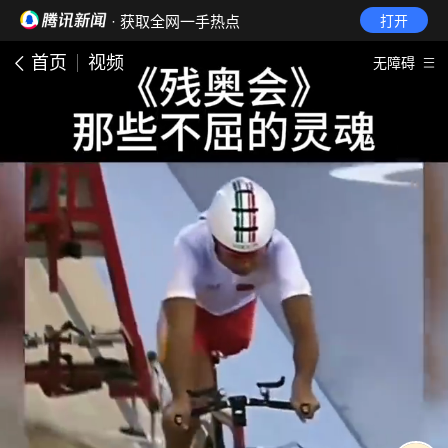
· 获取全网一手热点
打开
首页
视频
无障碍