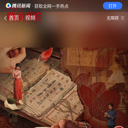
· 获取全网一手热点
打开
首页
视频
无障碍