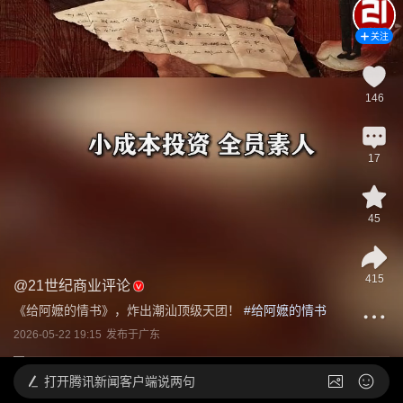
关注
146
17
45
415
@
21世纪商业评论
《给阿嬷的情书》，炸出潮汕顶级天团！
 #
给阿嬷的情书
2026-05-22 19:15
发布于
广东
打开
腾讯新闻客户端说两句