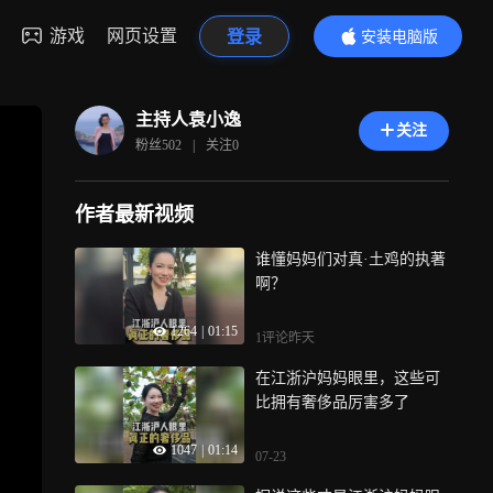
游戏
网页设置
登录
安装电脑版
内容更精彩
主持人袁小逸
关注
粉丝
502
|
关注
0
作者最新视频
谁懂妈妈们对真·土鸡的执著
啊？
1264
|
01:15
1评论
昨天
在江浙沪妈妈眼里，这些可
比拥有奢侈品厉害多了
1047
|
01:14
07-23