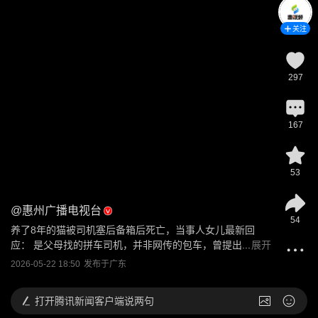
关注
297
167
53
@
惠州广播电视台
54
养了8年的猫被司机塞后备箱后死亡，当事人女儿最新回
应： 是父母找的拼车司机，并非网传的包车，曾提出...
展开
2026-05-22 18:50
发布于
广东
打开
腾讯新闻客户端说两句