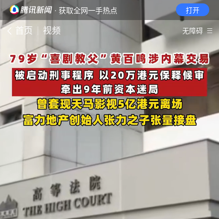
· 获取全网一手热点
打开
首页
视频
无障碍