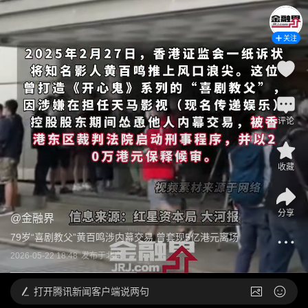
关注
评论
收藏
分享
@
金融界
79岁“喜剧教父”黄百鸣涉内幕交易 曾套现5亿港元离场
2026-05-22 18:48
发布于
北京
打开
腾讯新闻客户端说两句