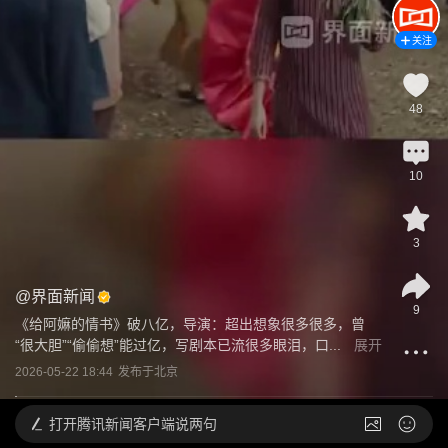
关注
48
10
3
@
界面新闻
9
《给阿嫲的情书》破八亿，导演：超出想象很多很多，曾
“很大胆”“偷偷想”能过亿，写剧本已流很多眼泪，口...
展开
2026-05-22 18:44
发布于
北京
打开
腾讯新闻客户端说两句