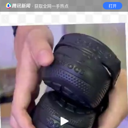
· 获取全网一手热点
打开
首页
视频
无障碍