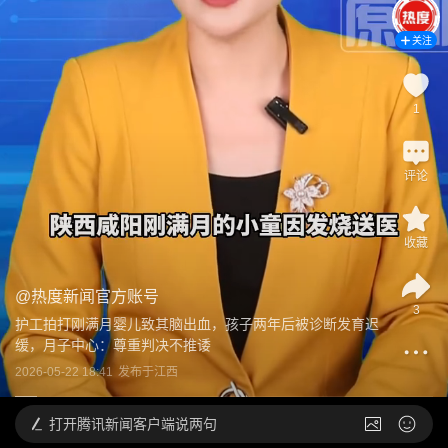
关注
1
评论
收藏
@
热度新闻官方账号
3
护工拍打刚满月婴儿致其脑出血，孩子两年后被诊断发育迟
缓，月子中心：尊重判决不推诿
2026-05-22 18:41
发布于
江西
打开
腾讯新闻客户端说两句