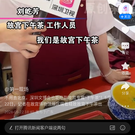
关注
评论
收藏
@
第一现场
分享
不用去北京，深圳文博会也能吃到故宫专属“下午茶”！5月
22日，记者在故宫博物馆展区端着精致故宫下午茶出...
展开
2026-05-22 18:40
发布于
广东
打开
腾讯新闻客户端说两句