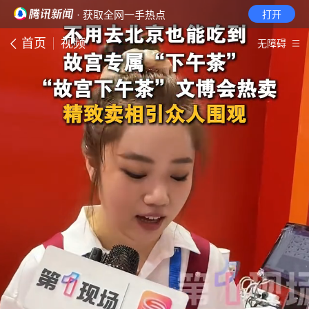
· 获取全网一手热点
打开
首页
视频
无障碍