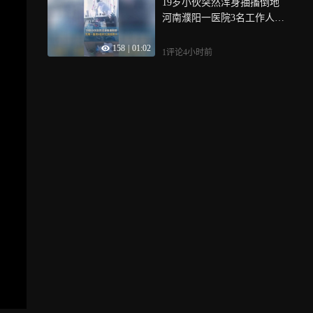
19岁小伙突然浑身抽搐倒地
河南濮阳一医院3名工作人员
紧急跳窗救人
158
|
01:02
1评论
4小时前