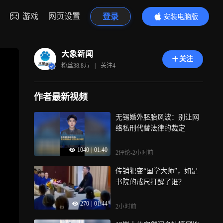
游戏
网页设置
登录
安装电脑版
内容更精彩
大象新闻
关注
粉丝
38.8万
|
关注
4
作者最新视频
无锡婚外胚胎风波：别让网
络私刑代替法律的裁定
1040
|
01:40
2评论
-2小时前
传销犯变“国学大师”，如是
书院的戒尺打醒了谁？
270
|
01:44
2小时前