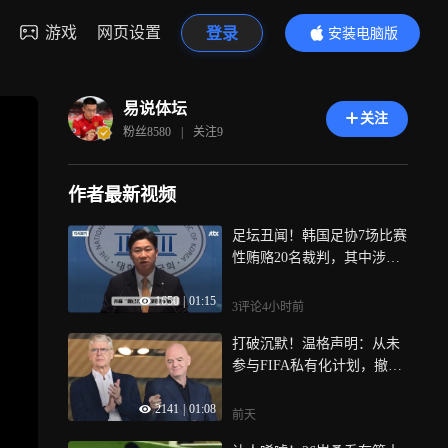
游戏
网页设置
登录
安装电脑版
内容更精彩
易说体坛
关注
粉丝
8580
|
关注
9
作者最新视频
足坛丑闻！韩国足协7场比赛
性贿赂20名裁判，其中涉中
国国奥的比赛
1650
|
01:15
3评论
4小时前
打破沉默！温格声明：从未
参与FIFA私有化计划，撤回
该项目是绝对必要的
2141
|
01:08
前天