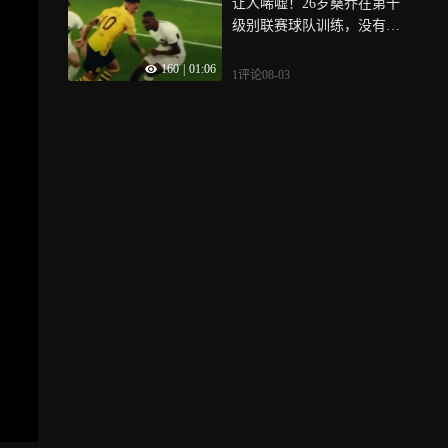
让人唏嘘！26岁桑乔在第十
级别联赛球队训练，没有英
超球队对其有意
160
|
01:06
1评论
08-03