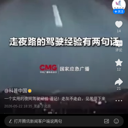
关注
14
评论
12
21
@
科普中国
一个实用的夜间驾驶经验 谨记！走灰不走白，见黑停下来
2026-05-22 18:35
发布于
北京
打开
腾讯新闻客户端说两句