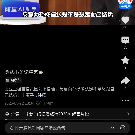
关注
38
15
8
@
从小美说综艺
AI章节
10
张豆豆坦言自己因为不自信，反复向孙杨确认是不是想跟自
己结婚！｜妻子
 #
孙杨
2026-05-22 18:34
发布于
河南
《妻子的浪漫旅行2026》综艺片段
合集
打开
腾讯新闻客户端说两句