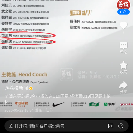
关注
1
评论
收藏
@
荔枝新闻
分享
苗润东等苏超3名小将入选U19国足 将代表U19国足踢土伦
杯...
展开
2026-05-22 18:34
发布于
江苏
打开
腾讯新闻客户端说两句