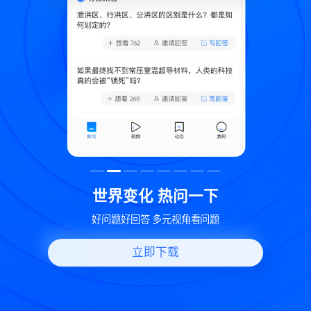
致
世界变化 热问一下
好问题好回答 多元视角看问题
立即下载