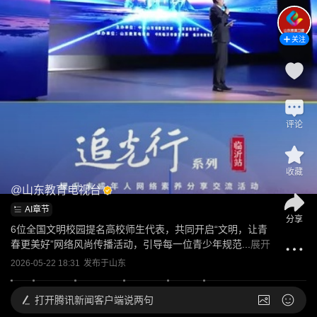
关注
评论
收藏
@
山东教育电视台
AI章节
分享
6位全国文明校园提名高校师生代表，共同开启“文明，让青
春更美好”网络风尚传播活动，引导每一位青少年规范...
展开
2026-05-22 18:31
发布于
山东
打开
腾讯新闻客户端说两句