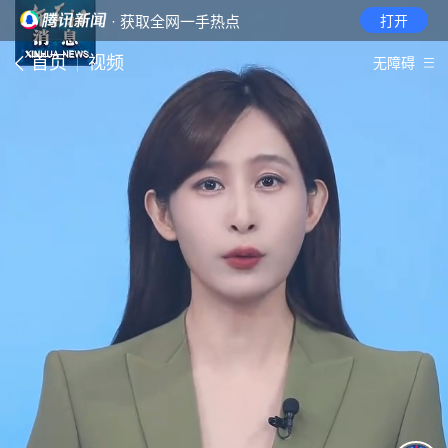
· 获取全网一手热点
打开
首页
视频
无障碍