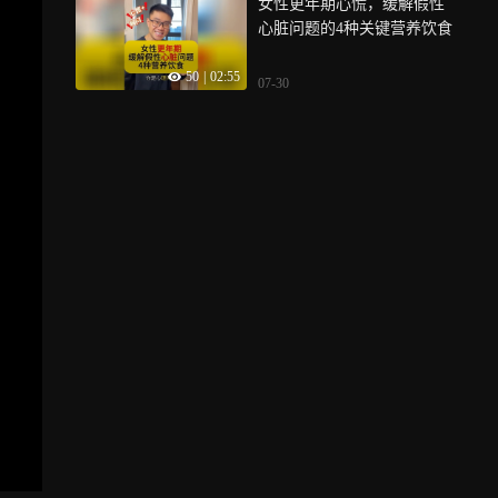
女性更年期心慌，缓解假性
心脏问题的4种关键营养饮食
50
|
02:55
07-30