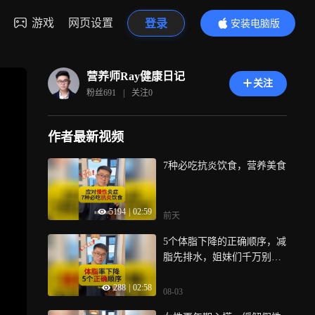
游戏
网页设置
登录
安装电脑版
内容更精彩
营养师Ray健康日记
关注
粉丝
691
|
关注
0
作者最新视频
7种必吃抗炎饮食，营养美食
5194
|
02:59
前天
5个体脂下降的正确顺序，减
脂先排水，姐妹们千万别乱
减
288
|
02:58
08-03