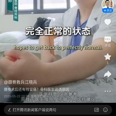
关注
2
评论
1
2
@
颈脊救兵江晓兵
腰椎术后还有残留痛？骨科医生说透原因
2026-05-22 18:28
发布于
广东
打开
腾讯新闻客户端说两句