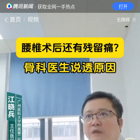
· 获取全网一手热点
打开
首页
视频
无障碍