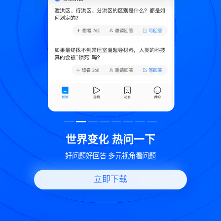
致
世界变化 热问一下
好问题好回答 多元视角看问题
立即下载