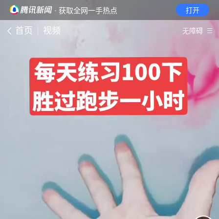
· 获取全网一手热点
打开
首页
视频
无障碍