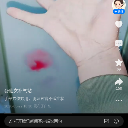
关注
71
2
69
158
@
仙女补气站
手部穴位妙用，调理五官不适症状
2026-05-22 18:30
发布于
广东
打开
腾讯新闻客户端说两句