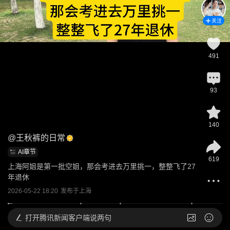
关注
491
93
140
@
王秋裤的日常
AI章节
619
上海阿姐是第一批空姐，那会考进去万里挑一，整整飞了27
年退休
2026-05-22 18:20
发布于
上海
打开
腾讯新闻客户端说两句