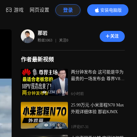
游戏
网页设置
登录
安装电脑版
内容更精彩
那岩
关注
粉丝
1063
|
关注
0
作者最新视频
两分钟发布会 这可能是华为
最贵的一场发布会 尊界V80
0/nova 16 SE/Matebook家族
1234
|
13:14
再壮大
6小时前
25.99万元 小米澎程N70 Max
外观详细体验 那岩KJMX
310
|
07:07
1评论
07-31