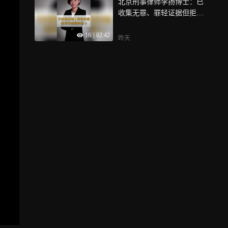
北京刑事律师李扬博士：已
收集无罪、罪轻证据但拒不
随案移送-2
16
|
02:42
昨天