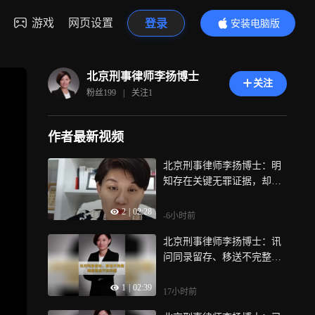
游戏
网页设置
登录
安装电脑版
内容更精彩
北京刑事律师李扬博士
关注
粉丝
199
|
关注
1
作者最新视频
北京刑事律师李扬博士：明
知存在关键无罪证据，却故
意不调取、不收集-1
2
|
02:28
-6小时前
北京刑事律师李扬博士：讯
问同录留存、移送不完整，
掩盖笔录不实问题
1
|
02:39
17小时前