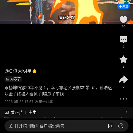
关注
20
2
3
@
C位大明星
AI章节
6
跟杨坤结怨20年不见面，幸亏靠老乡张嘉益“带飞”，孙浩这
块金子终被人看见了|嗑瓜子前线
2026-05-22 17:57
发布于
河北
主角
看正片
打开
腾讯新闻客户端说两句