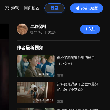
游戏
网页设置
登录
安装电脑版
内容更精彩
二叔侃剧
关注
粉丝
1.3万
|
关注
0
作者最新视频
像极了和闺蜜吵架的样子
《小欢喜》
4
|
01:39
刚刚
还好磊儿遇到了全世界最好
的小姨《小欢喜》
340
|
01:21
刚刚