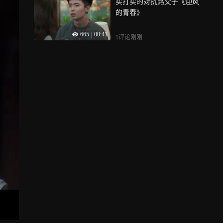
实打实的对抗路父子《迎风
的青春》
665
|
00:41
1评论
刚刚