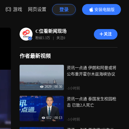
游戏
网页设置
登录
安装电脑版
内容更精彩
C位看新闻现场
关注
粉丝
5.3万
|
关注
0
作者最新视频
资讯一点通 伊朗和阿曼或将
公布重开霍尔木兹海峡协议
2029
|
00:30
-1小时前
资讯一点通 泰国发生校园枪
击 已致2人死亡
612
|
00:13
-1小时前