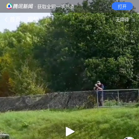
· 获取全网一手热点
打开
首页
视频
无障碍