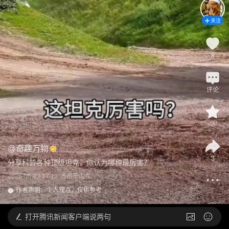
关注
8
评论
2
@
奇趣万物
3
分享科普各种顶级坦克，你认为哪种最厉害？
2026-05-22 17:19
发布于
山东
作者声明：个人观点，仅供参考
打开
腾讯新闻客户端说两句