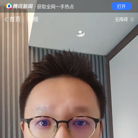
· 获取全网一手热点
打开
首页
视频
无障碍