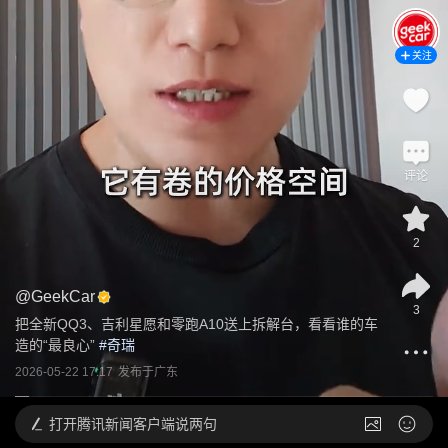
关注
评论
2
@
GeekCar
3
把全新QQ3、吉利星愿和零跑A10送上拆解台，看看谁的车
造的“最良心”
 #
奇瑞
2026-05-22 17:17
发布于
广东
打开
腾讯新闻客户端说两句