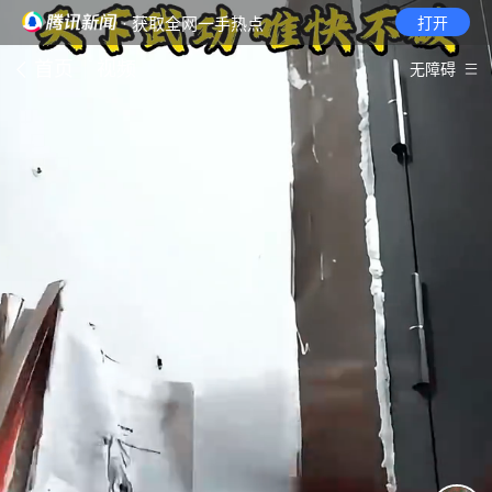
· 获取全网一手热点
打开
首页
视频
无障碍