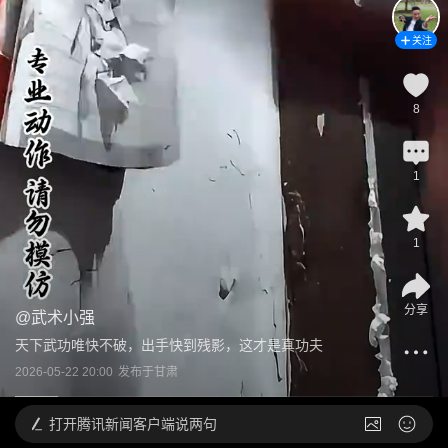
关注
8
1
1
分享
@
武术小强
天下武功唯快不破，出手快到残影，这才是真功夫
2026-05-22 20:00
发布于
甘肃
打开
腾讯新闻客户端说两句