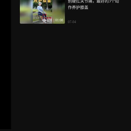
别硬扛关节痛，最好的3个动
作养护膝盖
631
|
01:08
07-04