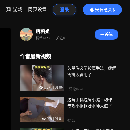
游戏
网页设置
登录
安装电脑版
内容更精彩
唐糖姐
关注
粉丝
1423
|
关注
0
作者最新视频
久坐族必学按摩手法，缓解
疼痛太管用了
1.2万
|
01:06
1评论
07-26
边玩手机边练小腿三动作，
专攻小腿粗壮水肿太值了
609
|
01:01
07-22