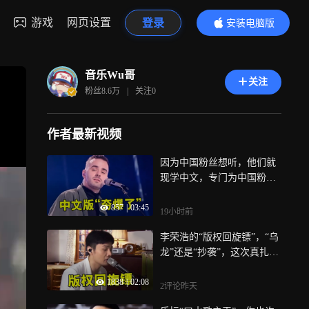
游戏
网页设置
登录
安装电脑版
内容更精彩
音乐Wu哥
关注
粉丝
8.6万
|
关注
0
作者最新视频
因为中国粉丝想听，他们就
现学中文，专门为中国粉丝
唱中文歌
857
|
03:45
19小时前
李荣浩的“版权回旋镖”，“乌
龙”还是“抄袭”，这次真扎心
了
1838
|
02:08
2评论
昨天