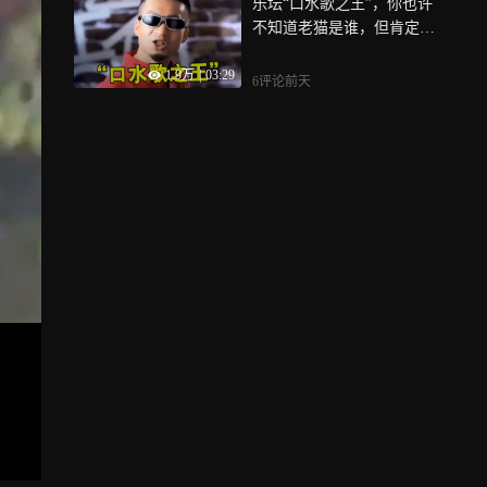
乐坛“口水歌之王”，你也许
不知道老猫是谁，但肯定听
过他的歌
1.9万
|
03:29
6评论
前天