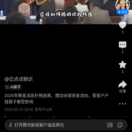
关注
1
1
1
@
亿点点财识
AI章节
分享
2026年降息消息扑朔迷离，搅动全球资金流向，家家户户
钱袋子都受影响
2026-05-22 16:40
发布于
山东
打开
腾讯新闻客户端说两句