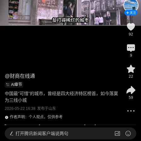
关注
92
9
@
财商在线通
22
AI章节
中国最“可惜”的城市，曾经是四大经济特区榜首，如今落寞
59
为三线小城
2026-05-22 16:38
发布于
山东
作者声明：个人观点，仅供参考
打开
腾讯新闻客户端说两句