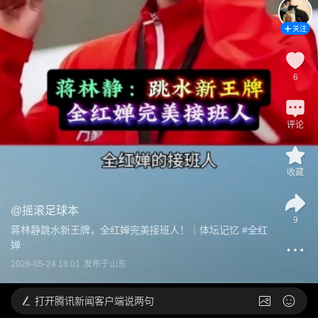
关注
6
评论
收藏
@
摇滚足球本
9
蒋林静跳水新王牌，全红婵完美接班人！｜体坛记忆
 #
全红
婵
2026-05-24 18:01
发布于
山东
打开
腾讯新闻客户端说两句