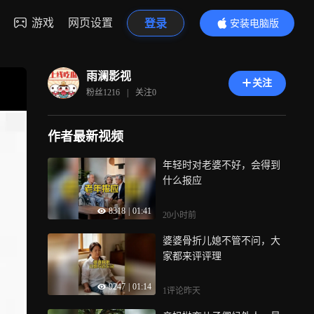
游戏
网页设置
登录
安装电脑版
内容更精彩
雨澜影视
关注
粉丝
1216
|
关注
0
作者最新视频
年轻时对老婆不好，会得到
什么报应
8318
|
01:41
20小时前
婆婆骨折儿媳不管不问，大
家都来评评理
9247
|
01:14
1评论
昨天