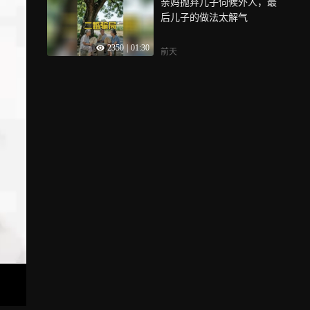
亲妈抛弃儿子伺候外人，最
后儿子的做法太解气
2350
|
01:30
前天