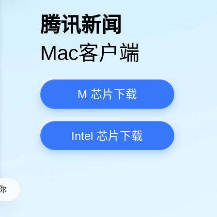
高清视频·更流畅
腾讯新
Mac客
M 芯
Intel