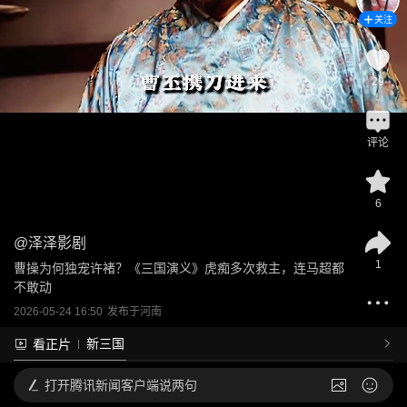
关注
29
评论
6
@
泽泽影剧
1
曹操为何独宠许褚？《三国演义》虎痴多次救主，连马超都
不敢动
2026-05-24 16:50
发布于
河南
新三国
看正片
打开
腾讯新闻客户端说两句