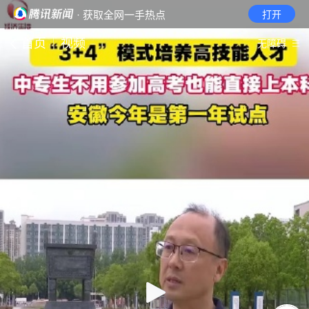
· 获取全网一手热点
打开
首页
视频
无障碍