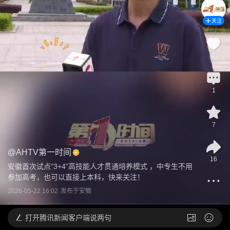
关注
7
1
7
@
AHTV第一时间
16
安徽首次试点“3+4”高技能人才贯通培养模式 ，中专生不用
参加高考，也可以直接上本科，快来关注！
2026-05-22 16:02
发布于
安徽
打开
腾讯新闻客户端说两句