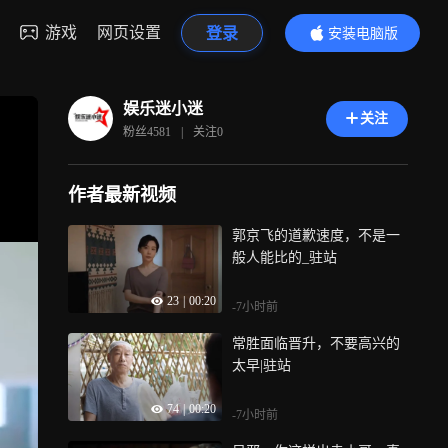
游戏
网页设置
登录
安装电脑版
内容更精彩
娱乐迷小迷
关注
粉丝
4581
|
关注
0
作者最新视频
郭京飞的道歉速度，不是一
般人能比的_驻站
23
|
00:20
-7小时前
常胜面临晋升，不要高兴的
太早|驻站
74
|
00:20
-7小时前