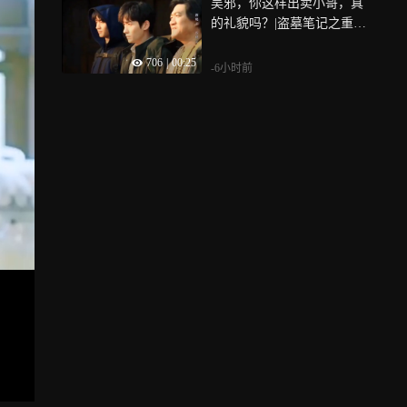
吴邪，你这样出卖小哥，真
的礼貌吗？|盗墓笔记之重启
极海听雷
706
|
00:25
-6小时前