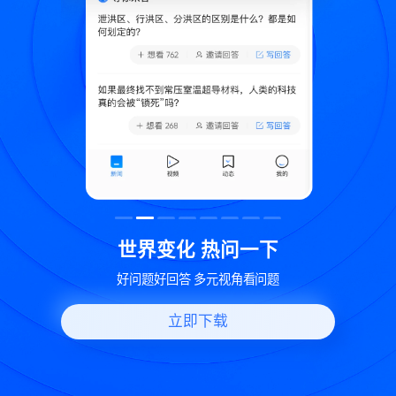
致
世界变化 热问一下
好问题好回答 多元视角看问题
立即下载