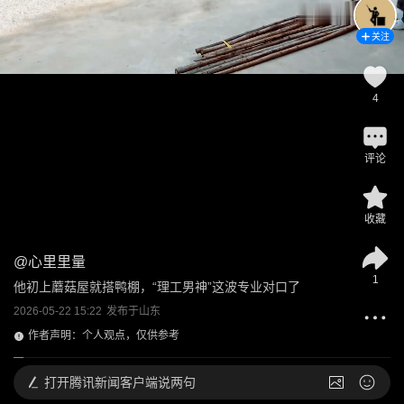
关注
4
评论
收藏
@
心里里量
1
他初上蘑菇屋就搭鸭棚，“理工男神”这波专业对口了
2026-05-22 15:22
发布于
山东
作者声明：个人观点，仅供参考
打开
腾讯新闻客户端说两句